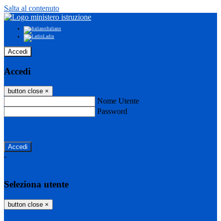
Salta al contenuto
Italiano
Ladin
Accedi
Accedi
button close
×
Nome Utente
Password
Password dimenticata?
-
Entra con SPID
Entra con CIE
Seleziona utente
button close
×