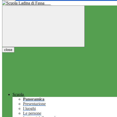
close
Scuola
Panoramica
Presentazione
I luoghi
Le persone