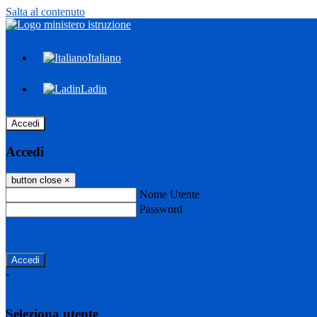
Salta al contenuto
Italiano
Ladin
Accedi
Accedi
button close
×
Nome Utente
Password
Password dimenticata?
-
Entra con SPID
Entra con CIE
Seleziona utente