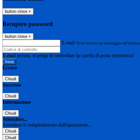
button close
×
Recupero password
button close
×
E-mail
Verrà inviato un messaggio all'indirizz
E-mail inviata, si prega di controllare la casella di posta elettronica!
Errore
Chiudi
Successo
Chiudi
Informazione
Chiudi
Attendere...
Attendere il completamento dell'operazione...
Chiudi
Chiudi