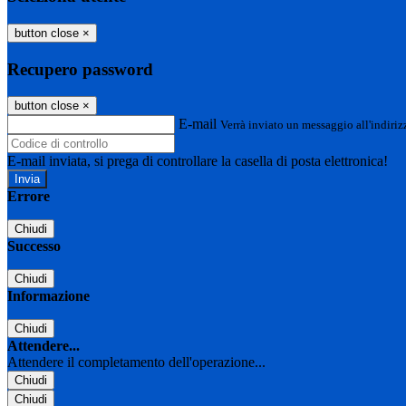
button close
×
Recupero password
button close
×
E-mail
Verrà inviato un messaggio all'indirizz
E-mail inviata, si prega di controllare la casella di posta elettronica!
Errore
Chiudi
Successo
Chiudi
Informazione
Chiudi
Attendere...
Attendere il completamento dell'operazione...
Chiudi
Chiudi