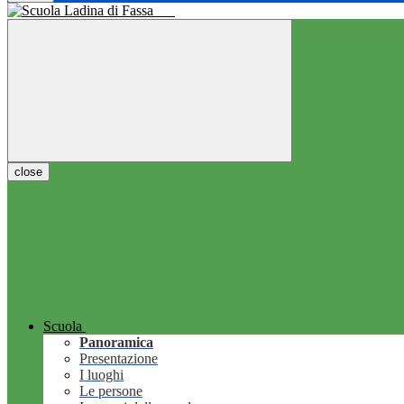
close
Scuola
Panoramica
Presentazione
I luoghi
Le persone