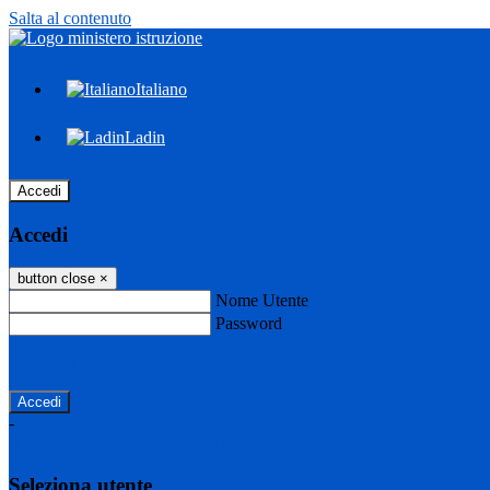
Salta al contenuto
Italiano
Ladin
Accedi
Accedi
button close
×
Nome Utente
Password
Password dimenticata?
-
Entra con SPID
Entra con CIE
Seleziona utente