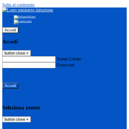
Salta al contenuto
Italiano
Ladin
Accedi
Accedi
button close
×
Nome Utente
Password
Password dimenticata?
-
Entra con SPID
Entra con CIE
Seleziona utente
button close
×