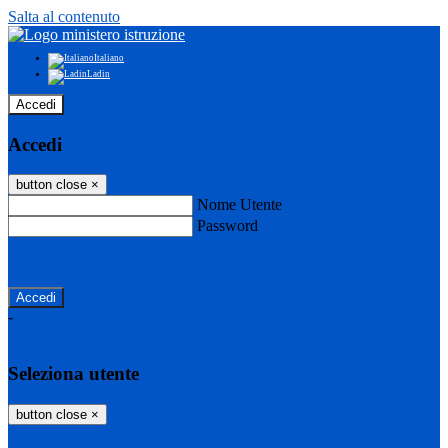
Salta al contenuto
Italiano
Ladin
Accedi
Accedi
button close
×
Nome Utente
Password
Password dimenticata?
-
Entra con SPID
Entra con CIE
Seleziona utente
button close
×