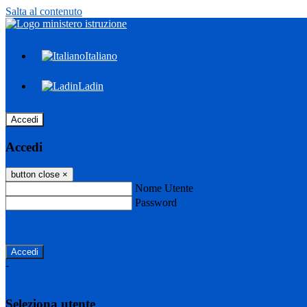
Salta al contenuto
Italiano
Ladin
Accedi
Accedi
button close
×
Nome Utente
Password
Password dimenticata?
-
Entra con SPID
Entra con CIE
Seleziona utente