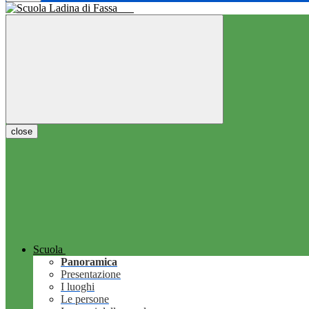
close
Scuola
Panoramica
Presentazione
I luoghi
Le persone