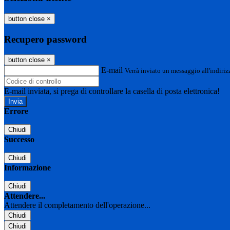
button close
×
Recupero password
button close
×
E-mail
Verrà inviato un messaggio all'indirizz
E-mail inviata, si prega di controllare la casella di posta elettronica!
Errore
Chiudi
Successo
Chiudi
Informazione
Chiudi
Attendere...
Attendere il completamento dell'operazione...
Chiudi
Chiudi