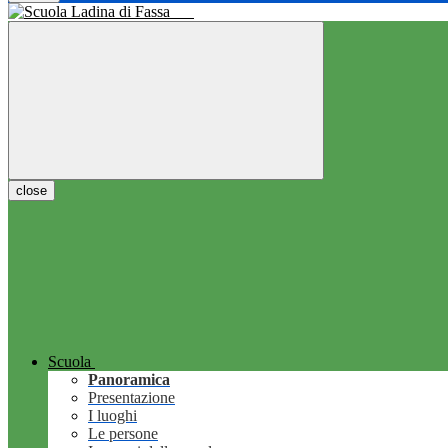
close
Scuola
Panoramica
Presentazione
I luoghi
Le persone