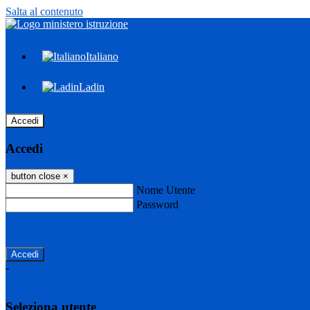
Salta al contenuto
Italiano
Ladin
Accedi
Accedi
button close
×
Nome Utente
Password
Password dimenticata?
-
Entra con SPID
Entra con CIE
Seleziona utente