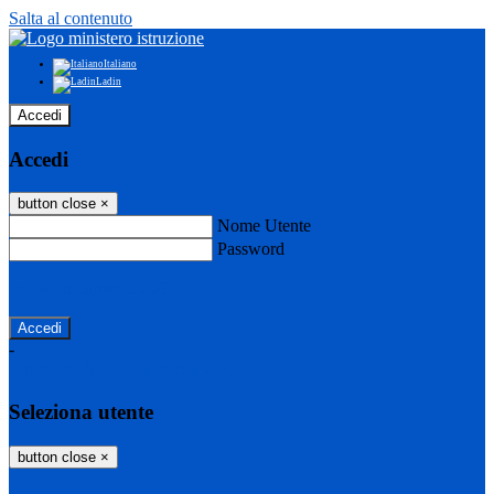
Salta al contenuto
Italiano
Ladin
Accedi
Accedi
button close
×
Nome Utente
Password
Password dimenticata?
-
Entra con SPID
Entra con CIE
Seleziona utente
button close
×