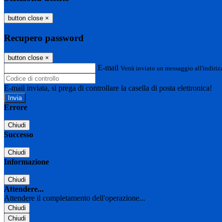
button close
×
Recupero password
button close
×
E-mail
Verrà inviato un messaggio all'indirizz
E-mail inviata, si prega di controllare la casella di posta elettronica!
Errore
Chiudi
Successo
Chiudi
Informazione
Chiudi
Attendere...
Attendere il completamento dell'operazione...
Chiudi
Chiudi