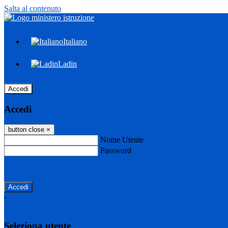
Salta al contenuto
Italiano
Ladin
Accedi
Accedi
button close
×
Nome Utente
Password
Password dimenticata?
-
Entra con SPID
Entra con CIE
Seleziona utente