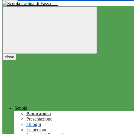
close
Scuola
Panoramica
Presentazione
I luoghi
Le persone