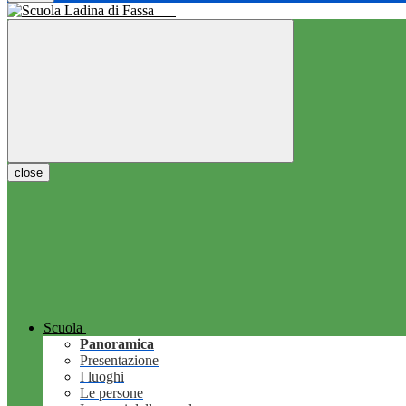
close
Scuola
Panoramica
Presentazione
I luoghi
Le persone