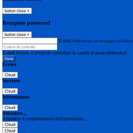
button close
×
Recupero password
button close
×
E-mail
Verrà inviato un messaggio all'indirizz
E-mail inviata, si prega di controllare la casella di posta elettronica!
Errore
Chiudi
Successo
Chiudi
Informazione
Chiudi
Attendere...
Attendere il completamento dell'operazione...
Chiudi
Chiudi