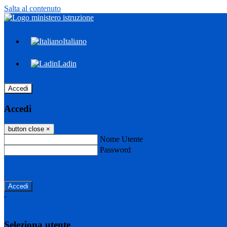
Salta al contenuto
Italiano
Ladin
Accedi
Accedi
button close
×
Nome Utente
Password
Password dimenticata?
-
Entra con SPID
Entra con CIE
Seleziona utente