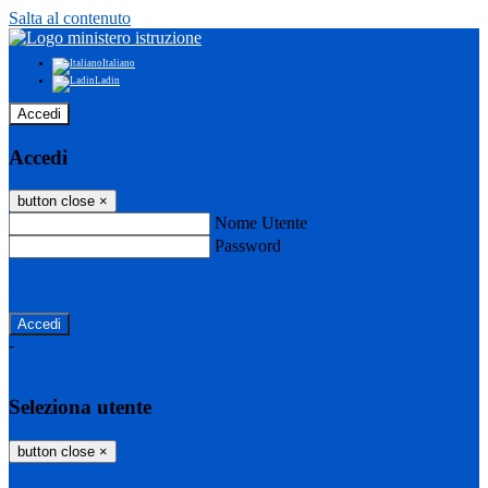
Salta al contenuto
Italiano
Ladin
Accedi
Accedi
button close
×
Nome Utente
Password
Password dimenticata?
-
Entra con SPID
Entra con CIE
Seleziona utente
button close
×