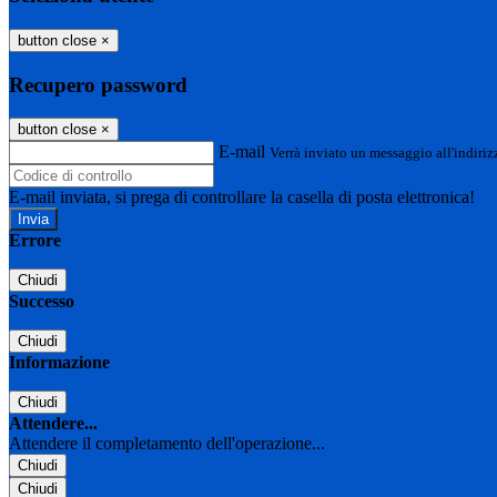
button close
×
Recupero password
button close
×
E-mail
Verrà inviato un messaggio all'indirizz
E-mail inviata, si prega di controllare la casella di posta elettronica!
Errore
Chiudi
Successo
Chiudi
Informazione
Chiudi
Attendere...
Attendere il completamento dell'operazione...
Chiudi
Chiudi