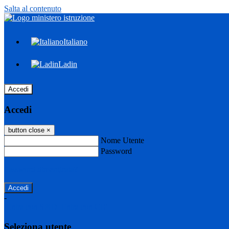
Salta al contenuto
Italiano
Ladin
Accedi
Accedi
button close
×
Nome Utente
Password
Password dimenticata?
-
Entra con SPID
Entra con CIE
Seleziona utente