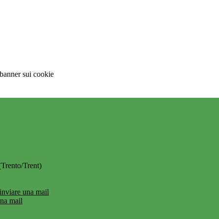
 banner sui cookie
(Trento/Trent)
inviare una mail
una mail