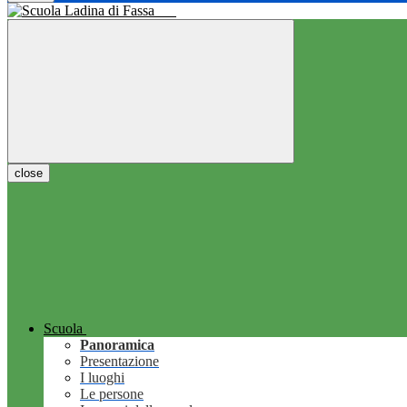
close
Scuola
Panoramica
Presentazione
I luoghi
Le persone