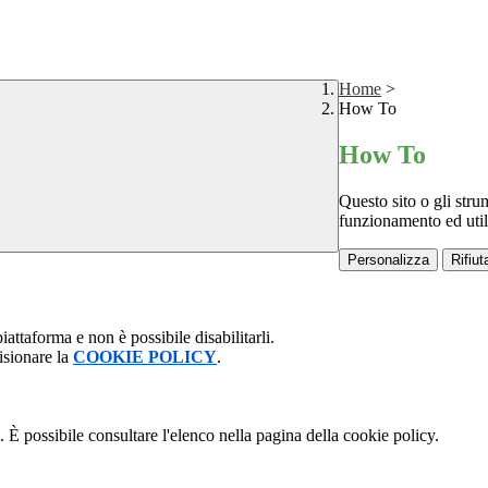
Home
>
How To
How To
Questo sito o gli stru
funzionamento ed utili 
Personalizza
Rifiuta
attaforma e non è possibile disabilitarli.
isionare la
COOKIE POLICY
.
 È possibile consultare l'elenco nella pagina della cookie policy.