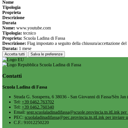
Nome
Tipologia
Proprieta
Descrizione
Durata
Nome:
www.youtube.com
Tipologia:
tecnico
Proprieta:
Scuola Ladina di Fassa
Descrizione:
Flag impostato a seguito della chiusura/accettazione del
Durata:
1 mese
Accetta tutti
Salva le preferenze
Scuola Ladina di Fassa
Contatti
Scuola Ladina di Fassa
Strada G. Soraperra, 6 38036 - San Giovanni di Fassa/Sèn Jan 
Tel:
+39 0462.763702
Tel:
+39 0462.760340
Email:
segr.scuolaladinadifassa@scuole.provincia.tn.it
Link per 
PEC:
scuolaladinadifassa@pec.provincia.tn.it
Link per inviare 
C.F.: 91012250220