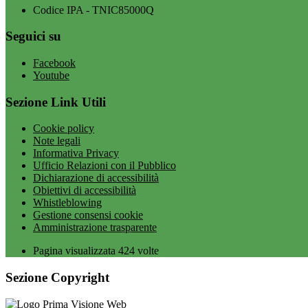
Codice IPA - TNIC85000Q
Seguici su
Facebook
Youtube
Sezione Link Utili
Cookie policy
Note legali
Informativa Privacy
Ufficio Relazioni con il Pubblico
Dichiarazione di accessibilità
Obiettivi di accessibilità
Whistleblowing
Gestione consensi cookie
Amministrazione trasparente
Pagina visualizzata
424
volte
Sezione Copyright