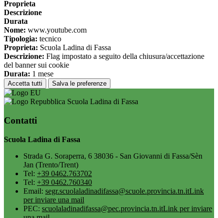
Proprieta
Descrizione
Durata
Nome:
www.youtube.com
Tipologia:
tecnico
Proprieta:
Scuola Ladina di Fassa
Descrizione:
Flag impostato a seguito della chiusura/accettazione
del banner sui cookie
Durata:
1 mese
Accetta tutti
Salva le preferenze
Scuola Ladina di Fassa
Contatti
Scuola Ladina di Fassa
Strada G. Soraperra, 6 38036 - San Giovanni di Fassa/Sèn
Jan (Trento/Trent)
Tel:
+39 0462.763702
Tel:
+39 0462.760340
Email:
segr.scuolaladinadifassa@scuole.provincia.tn.it
Link
per inviare una mail
PEC:
scuolaladinadifassa@pec.provincia.tn.it
Link per inviare
una mail