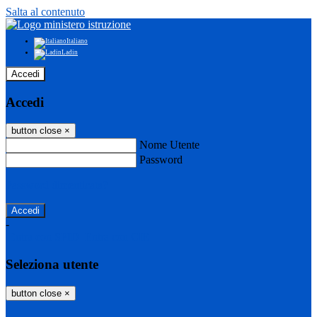
Salta al contenuto
Italiano
Ladin
Accedi
Accedi
button close
×
Nome Utente
Password
Password dimenticata?
-
Entra con SPID
Entra con CIE
Seleziona utente
button close
×