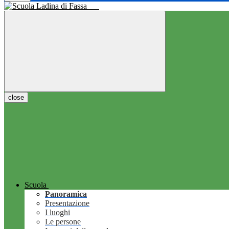
close
Scuola
Panoramica
Presentazione
I luoghi
Le persone