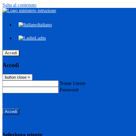
Salta al contenuto
Italiano
Ladin
Accedi
Accedi
button close
×
Nome Utente
Password
Password dimenticata?
-
Entra con SPID
Entra con CIE
Seleziona utente