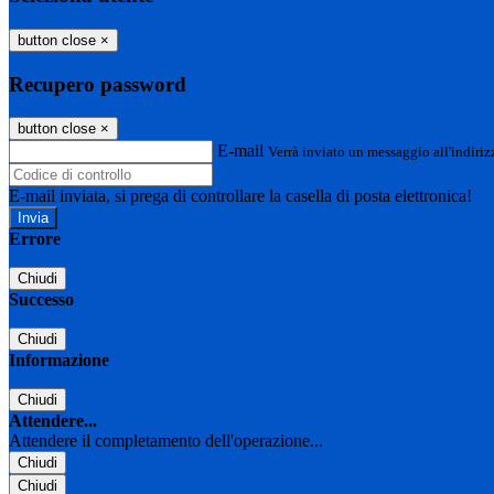
button close
×
Recupero password
button close
×
E-mail
Verrà inviato un messaggio all'indirizz
E-mail inviata, si prega di controllare la casella di posta elettronica!
Errore
Chiudi
Successo
Chiudi
Informazione
Chiudi
Attendere...
Attendere il completamento dell'operazione...
Chiudi
Chiudi