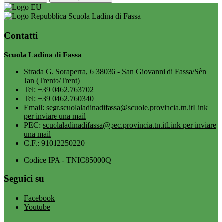
Scuola Ladina di Fassa
Contatti
Scuola Ladina di Fassa
Strada G. Soraperra, 6 38036 - San Giovanni di Fassa/Sèn
Jan (Trento/Trent)
Tel:
+39 0462.763702
Tel:
+39 0462.760340
Email:
segr.scuolaladinadifassa@scuole.provincia.tn.it
Link
per inviare una mail
PEC:
scuolaladinadifassa@pec.provincia.tn.it
Link per inviare
una mail
C.F.: 91012250220
Codice IPA - TNIC85000Q
Seguici su
Facebook
Youtube