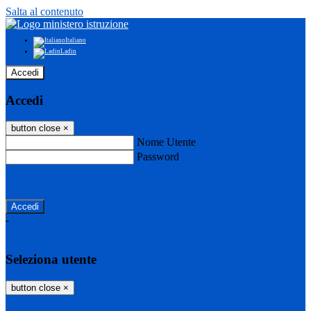
Salta al contenuto
Italiano
Ladin
Accedi
Accedi
button close
×
Nome Utente
Password
Password dimenticata?
-
Entra con SPID
Entra con CIE
Seleziona utente
button close
×