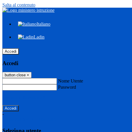
Salta al contenuto
Italiano
Ladin
Accedi
Accedi
button close
×
Nome Utente
Password
Password dimenticata?
-
Entra con SPID
Entra con CIE
Seleziona utente