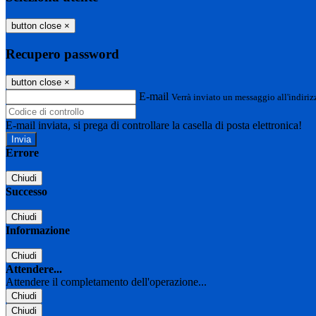
button close
×
Recupero password
button close
×
E-mail
Verrà inviato un messaggio all'indirizz
E-mail inviata, si prega di controllare la casella di posta elettronica!
Errore
Chiudi
Successo
Chiudi
Informazione
Chiudi
Attendere...
Attendere il completamento dell'operazione...
Chiudi
Chiudi