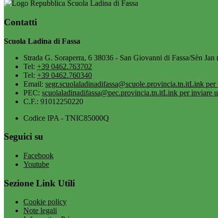
Scuola Ladina di Fassa
Contatti
Scuola Ladina di Fassa
Strada G. Soraperra, 6 38036 - San Giovanni di Fassa/Sèn Jan 
Tel:
+39 0462.763702
Tel:
+39 0462.760340
Email:
segr.scuolaladinadifassa@scuole.provincia.tn.it
Link per 
PEC:
scuolaladinadifassa@pec.provincia.tn.it
Link per inviare 
C.F.: 91012250220
Codice IPA - TNIC85000Q
Seguici su
Facebook
Youtube
Sezione Link Utili
Cookie policy
Note legali