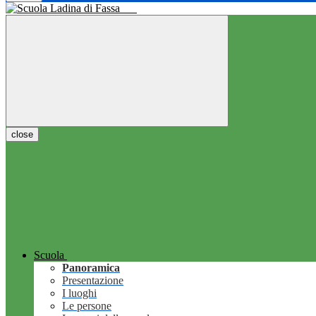
close
Scuola
Panoramica
Presentazione
I luoghi
Le persone