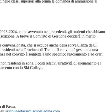
nti nelle classi superiori alla prima la domanda di ammissione al
co 2023-2024, come avvenuto nei precedenti, gli studenti che abbiano
'iscrizione. A breve il Comitato di Gestione deciderà in merito.
tura convenzionata, che si occupa anche della sorveglianza degli
i residenti nella Provincia di Trento. Il convitto è gestito da una
enza nel convitto è soggetta a uno specifico regolamento e ad orari
on residenti in zona. I costi relativi all'attività di allenamento e i
dinamento con lo Ski College.
a di Fassa.
mail
skicollegefassa@scuolaladina.com.