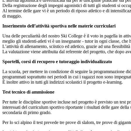
L’attività agonistica è diversificata sia per le discipline praticate sia per 
Della registrazione degli impegni agonistici di tutti gli studenti si oc
Al termine delle gare vi è un periodo di riposo atletico e di intensificaz
di maggio.
Inserimento dell’attività sportiva nelle materie curriculari
Una delle peculiarità del nostro Ski College è il voto in pagella in attiv
meglio gli studenti-atleti vi è un insegnante - tutor in ogni classe, che 
L’attività di allenamento, sciistico ed atletico, grazie ad una flessibili
La valutazione viene attribuita dal referente del progetto, che dopo aver 
Sportelli, corsi di recupero e tutoraggio individualizzato
La scuola, per mettere in condizione di seguire la programmazione didatt
programmati soprattutto nei periodi in cui i ragazzi non sono impegnati c
È inoltre attivo in tutti gli indirizzi scolastici il progetto e-learning.
Test tecnico di ammissione
Per tutte le discipline sportive incluse nel progetto è previsto un test pr
interessati del curriculum sportivo riportante i risultati delle gare del
secondaria di primo grado.
Per lo sci alpino il test prevede tre prove di slalom, tre prove di gigante