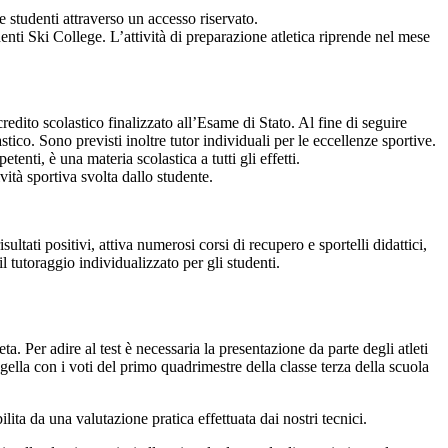
e studenti attraverso un accesso riservato.
udenti Ski College. L’attività di preparazione atletica riprende nel mese
 credito scolastico finalizzato all’Esame di Stato. Al fine di seguire
stico. Sono previsti inoltre tutor individuali per le eccellenze sportive.
tenti, è una materia scolastica a tutti gli effetti.
vità sportiva svolta dallo studente.
tati positivi, attiva numerosi corsi di recupero e sportelli didattici,
l tutoraggio individualizzato per gli studenti.
eta. Per adire al test è necessaria la presentazione da parte degli atleti
agella con i voti del primo quadrimestre della classe terza della scuola
bilita da una
valutazione pratica effettuata dai nostri tecnici.