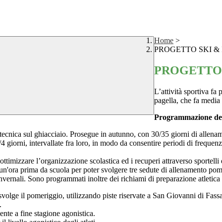
Home
>
PROGETTO SKI &
PROGETTO 
L’attività sportiva fa
pagella, che fa media
Programmazione dell
ne tecnica sul ghiacciaio. Prosegue in autunno, con 30/35 giorni di allen
 giorni, intervallate fra loro, in modo da consentire periodi di frequenz
ttimizzare l’organizzazione scolastica ed i recuperi attraverso sportelli d
o un'ora prima da scuola per poter svolgere tre sedute di allenamento pom
invernali. Sono programmati inoltre dei richiami di preparazione atletica
volge il pomeriggio, utilizzando piste riservate a San Giovanni di Fassa 
.
ente a fine stagione agonistica.