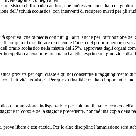
il livello agonistico degli atleti.
cupa un sistema informatico ad hoc, che può essere consultato da genitori 
ione dell’attività scolastica, con interventi di recupero mirati per gli st
ità sportiva, che fa media con tutti gli altri, anche per l’attribuzione del
ha il compito di monitorare e sostenere l’atleta nel proprio percorso scola
tà dell’orario scolastico nella misura del 25%, approvata dagli organi compe
interpellato allenatori e preparatori atletici esprime un giudizio sull'atti
ica prevista per ogni classe e quindi consentire il raggiungimento di risul
on l’attività agonistica. Per questa finalità è risultato importantissimo i
atico di ammissione, indispensabile per valutare il livello tecnico dell'atl
la stagione in corso e della stagione precedente, nonché una copia della p
, prova libera e test atletici. Per le altre discipline l’ammissione sarà sta