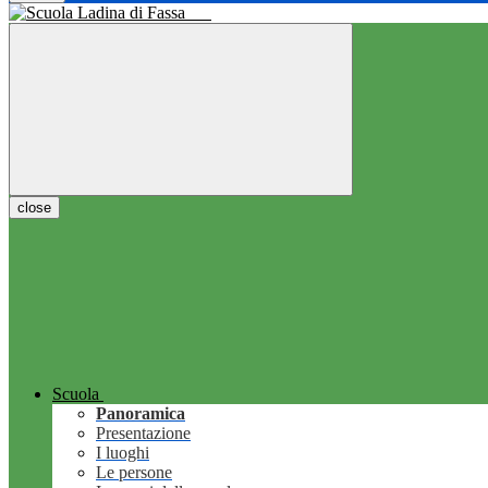
close
Scuola
Panoramica
Presentazione
I luoghi
Le persone