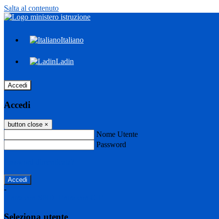
Salta al contenuto
Italiano
Ladin
Accedi
Accedi
button close
×
Nome Utente
Password
Password dimenticata?
-
Entra con SPID
Entra con CIE
Seleziona utente