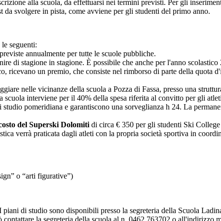
crizione alla scuola, da effettuarsi nei termini previsti. Per gli inserime
st da svolgere in pista, come avviene per gli studenti del primo anno.
 le seguenti:
 previste annualmente per tutte le scuole pubbliche.
nire di stagione in stagione. È possibile che anche per l'anno scolasti
ico, ricevano un premio, che consiste nel rimborso di parte della quota d
alloggiare nelle vicinanze della scuola a Pozza di Fassa, presso una strut
a scuola interviene per il 40% della spesa riferita al convitto per gli atlet
tà di studio pomeridiana e garantiscono una sorveglianza h 24. La perman
 costo del Superski Dolomiti
di circa € 350 per gli studenti Ski College n
istica verrà praticata dagli atleti con la propria società sportiva in coor
gn” o “arti figurative”)
 I piani di studio sono disponibili presso la segreteria della Scuola Ladin
 contattare la segreteria della scuola al n. 0462.763702 o all'indirizzo 