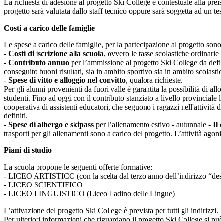
La richiesta di adesione al progetto Ski College è contestuale alla preis
progetto sarà valutata dallo staff tecnico oppure sarà soggetta ad un te
Costi a carico delle famiglie
Le spese a carico delle famiglie, per la partecipazione al progetto sono
-
Costi di iscrizione alla scuola
, ovvero le tasse scolastiche ordinarie
-
Contributo annuo
per l’ammissione al progetto Ski College da defi
conseguito buoni risultati, sia in ambito sportivo sia in ambito scolast
-
Spese di vitto e alloggio nel convitto
, qualora richieste.
Per gli alunni provenienti da fuori valle è garantita la possibilità di 
studenti. Fino ad oggi con il contributo stanziato a livello provinciale l
cooperativa di assistenti educatori, che seguono i ragazzi nell'attivi
definiti.
-
Spese di albergo e skipass
per l’allenamento estivo - autunnale -
Il
trasporti per gli allenamenti sono a carico del progetto. L’attività agon
Piani di studio
La scuola propone le seguenti offerte formative:
- LICEO ARTISTICO (con la scelta dal terzo anno dell’indirizzo “desi
- LICEO SCIENTIFICO
- LICEO LINGUISTICO (Liceo Ladino delle Lingue)
L’attivazione del progetto Ski College è prevista per tutti gli indirizzi.
Per ulteriori informazioni che riguardano il progetto Ski College si può