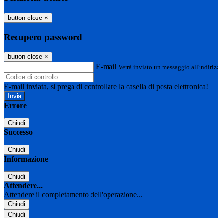
button close
×
Recupero password
button close
×
E-mail
Verrà inviato un messaggio all'indirizz
E-mail inviata, si prega di controllare la casella di posta elettronica!
Errore
Chiudi
Successo
Chiudi
Informazione
Chiudi
Attendere...
Attendere il completamento dell'operazione...
Chiudi
Chiudi