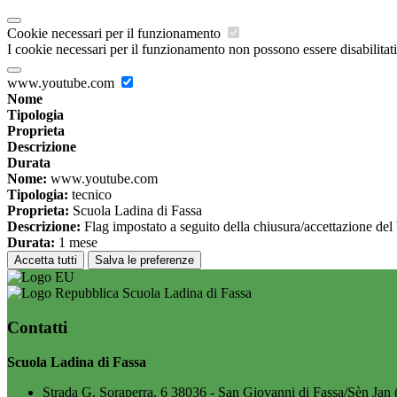
Cookie necessari per il funzionamento
I cookie necessari per il funzionamento non possono essere disabilitati.
www.youtube.com
Nome
Tipologia
Proprieta
Descrizione
Durata
Nome:
www.youtube.com
Tipologia:
tecnico
Proprieta:
Scuola Ladina di Fassa
Descrizione:
Flag impostato a seguito della chiusura/accettazione del
Durata:
1 mese
Accetta tutti
Salva le preferenze
Scuola Ladina di Fassa
Contatti
Scuola Ladina di Fassa
Strada G. Soraperra, 6 38036 - San Giovanni di Fassa/Sèn Jan 