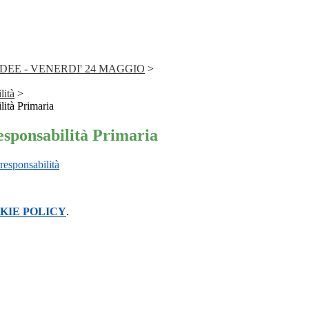
IDEE - VENERDI' 24 MAGGIO
>
lità
>
lità Primaria
esponsabilità Primaria
responsabilità
KIE POLICY
.