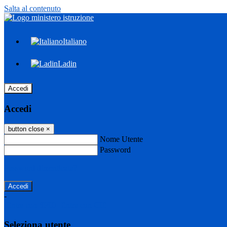
Salta al contenuto
Italiano
Ladin
Accedi
Accedi
button close
×
Nome Utente
Password
Password dimenticata?
-
Entra con SPID
Entra con CIE
Seleziona utente