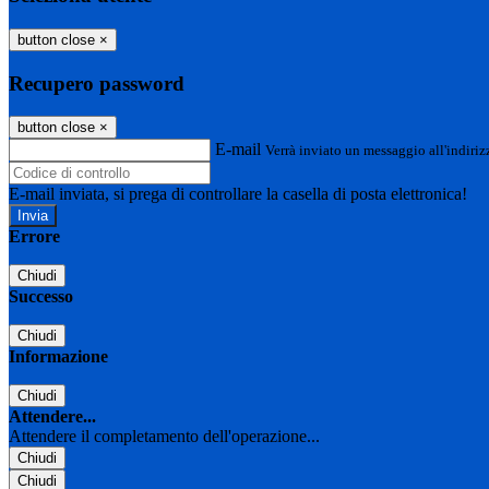
button close
×
Recupero password
button close
×
E-mail
Verrà inviato un messaggio all'indirizz
E-mail inviata, si prega di controllare la casella di posta elettronica!
Errore
Chiudi
Successo
Chiudi
Informazione
Chiudi
Attendere...
Attendere il completamento dell'operazione...
Chiudi
Chiudi