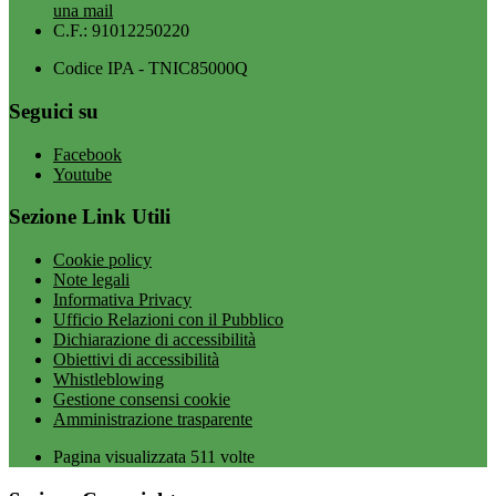
una mail
C.F.: 91012250220
Codice IPA - TNIC85000Q
Seguici su
Facebook
Youtube
Sezione Link Utili
Cookie policy
Note legali
Informativa Privacy
Ufficio Relazioni con il Pubblico
Dichiarazione di accessibilità
Obiettivi di accessibilità
Whistleblowing
Gestione consensi cookie
Amministrazione trasparente
Pagina visualizzata
511
volte