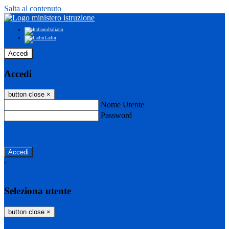
Salta al contenuto
Italiano
Ladin
Accedi
Accedi
button close
×
Nome Utente
Password
Password dimenticata?
-
Entra con SPID
Entra con CIE
Seleziona utente
button close
×