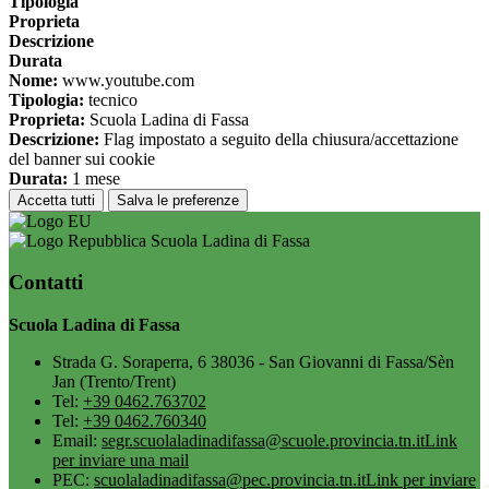
Tipologia
Proprieta
Descrizione
Durata
Nome:
www.youtube.com
Tipologia:
tecnico
Proprieta:
Scuola Ladina di Fassa
Descrizione:
Flag impostato a seguito della chiusura/accettazione
del banner sui cookie
Durata:
1 mese
Accetta tutti
Salva le preferenze
Scuola Ladina di Fassa
Contatti
Scuola Ladina di Fassa
Strada G. Soraperra, 6 38036 - San Giovanni di Fassa/Sèn
Jan (Trento/Trent)
Tel:
+39 0462.763702
Tel:
+39 0462.760340
Email:
segr.scuolaladinadifassa@scuole.provincia.tn.it
Link
per inviare una mail
PEC:
scuolaladinadifassa@pec.provincia.tn.it
Link per inviare