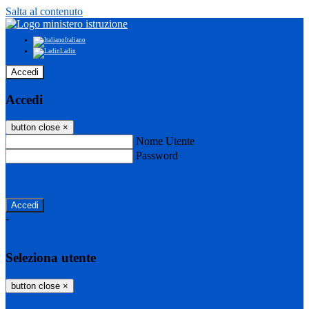
Salta al contenuto
Italiano
Ladin
Accedi
Accedi
button close
×
Nome Utente
Password
Password dimenticata?
-
Entra con SPID
Entra con CIE
Seleziona utente
button close
×