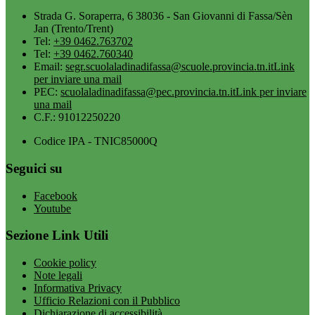
Strada G. Soraperra, 6 38036 - San Giovanni di Fassa/Sèn
Jan (Trento/Trent)
Tel:
+39 0462.763702
Tel:
+39 0462.760340
Email:
segr.scuolaladinadifassa@scuole.provincia.tn.it
Link
per inviare una mail
PEC:
scuolaladinadifassa@pec.provincia.tn.it
Link per inviare
una mail
C.F.: 91012250220
Codice IPA - TNIC85000Q
Seguici su
Facebook
Youtube
Sezione Link Utili
Cookie policy
Note legali
Informativa Privacy
Ufficio Relazioni con il Pubblico
Dichiarazione di accessibilità