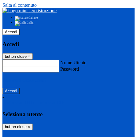
Salta al contenuto
Italiano
Ladin
Accedi
Accedi
button close
×
Nome Utente
Password
Password dimenticata?
-
Entra con SPID
Entra con CIE
Seleziona utente
button close
×