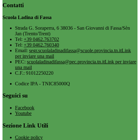
Contatti
Scuola Ladina di Fassa
Strada G. Soraperra, 6 38036 - San Giovanni di Fassa/Sèn
Jan (Trento/Trent)
Tel:
+39 0462.763702
Tel:
+39 0462.760340
Email:
segr.scuolaladinadifassa@scuole.provincia.tn.it
Link
per inviare una mail
PEC:
scuolaladinadifassa@pec.provincia.tn.it
Link per inviare
una mail
C.F.: 91012250220
Codice IPA - TNIC85000Q
Seguici su
Facebook
Youtube
Sezione Link Utili
Cookie policy