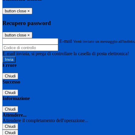
button close
×
Recupero password
button close
×
E-mail
Verrà inviato un messaggio all'indirizz
E-mail inviata, si prega di controllare la casella di posta elettronica!
Errore
Chiudi
Successo
Chiudi
Informazione
Chiudi
Attendere...
Attendere il completamento dell'operazione...
Chiudi
Chiudi