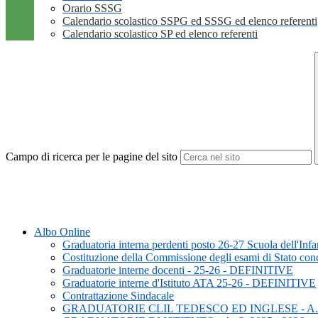
Orario SSSG
Calendario scolastico SSPG ed SSSG ed elenco referenti
Calendario scolastico SP ed elenco referenti
Campo di ricerca per le pagine del sito
Albo Online
Graduatoria interna perdenti posto 26-27 Scuola dell'Infa
Costituzione della Commissione degli esami di Stato concl
Graduatorie interne docenti - 25-26 - DEFINITIVE
Graduatorie interne d'Istituto ATA 25-26 - DEFINITIVE
Contrattazione Sindacale
GRADUATORIE CLIL TEDESCO ED INGLESE - A. S.