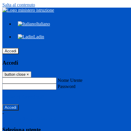
Salta al contenuto
Italiano
Ladin
Accedi
Accedi
button close
×
Nome Utente
Password
Password dimenticata?
-
Entra con SPID
Entra con CIE
Seleziona utente