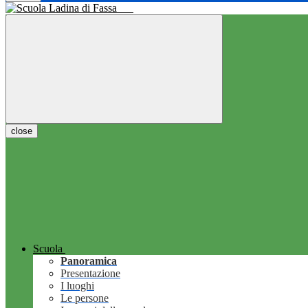
close
Scuola
Panoramica
Presentazione
I luoghi
Le persone