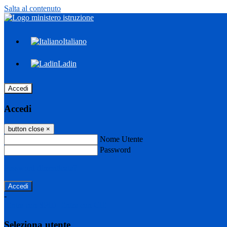
Salta al contenuto
Italiano
Ladin
Accedi
Accedi
button close
×
Nome Utente
Password
Password dimenticata?
-
Entra con SPID
Entra con CIE
Seleziona utente