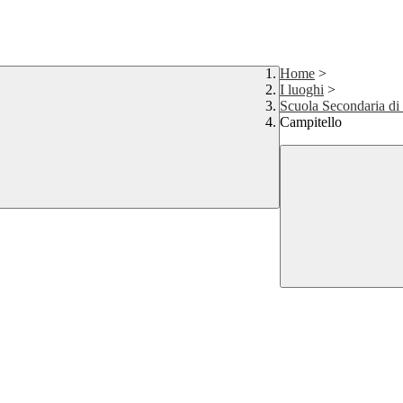
Home
>
I luoghi
>
Scuola Secondaria di 
Campitello