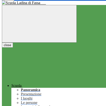
close
Scuola
Panoramica
Presentazione
I luoghi
Le persone