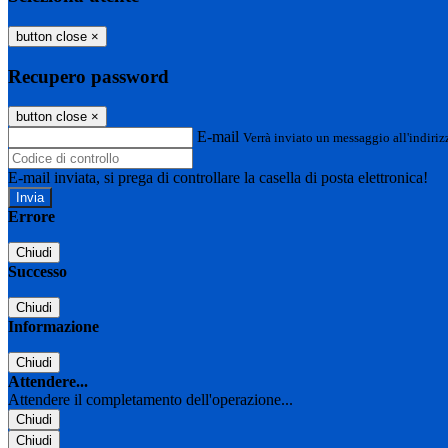
button close
×
Recupero password
button close
×
E-mail
Verrà inviato un messaggio all'indirizz
E-mail inviata, si prega di controllare la casella di posta elettronica!
Errore
Chiudi
Successo
Chiudi
Informazione
Chiudi
Attendere...
Attendere il completamento dell'operazione...
Chiudi
Chiudi