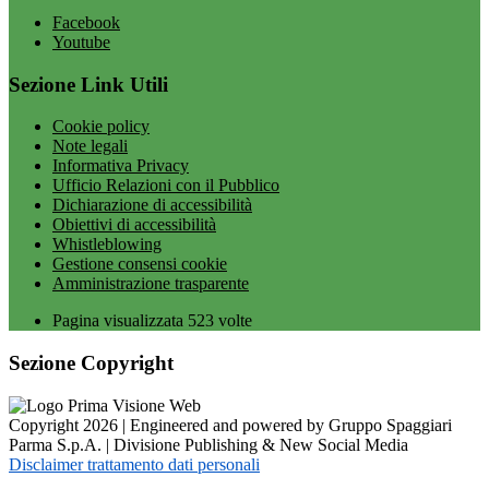
Facebook
Youtube
Sezione Link Utili
Cookie policy
Note legali
Informativa Privacy
Ufficio Relazioni con il Pubblico
Dichiarazione di accessibilità
Obiettivi di accessibilità
Whistleblowing
Gestione consensi cookie
Amministrazione trasparente
Pagina visualizzata
523
volte
Sezione Copyright
Copyright 2026 | Engineered and powered by Gruppo Spaggiari
Parma S.p.A. | Divisione Publishing & New Social Media
Disclaimer trattamento dati personali