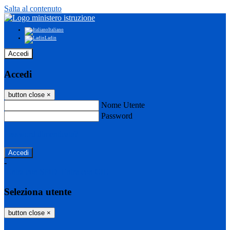
Salta al contenuto
Italiano
Ladin
Accedi
Accedi
button close
×
Nome Utente
Password
Password dimenticata?
-
Entra con SPID
Entra con CIE
Seleziona utente
button close
×