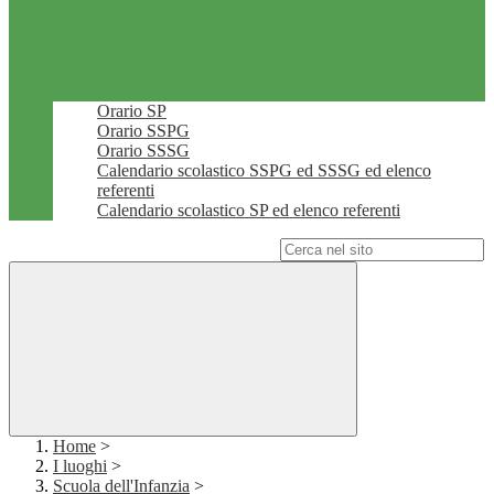
Orario SP
Orario SSPG
Orario SSSG
Calendario scolastico SSPG ed SSSG ed elenco
referenti
Calendario scolastico SP ed elenco referenti
Campo di ricerca per le pagine del sito
Home
>
I luoghi
>
Scuola dell'Infanzia
>