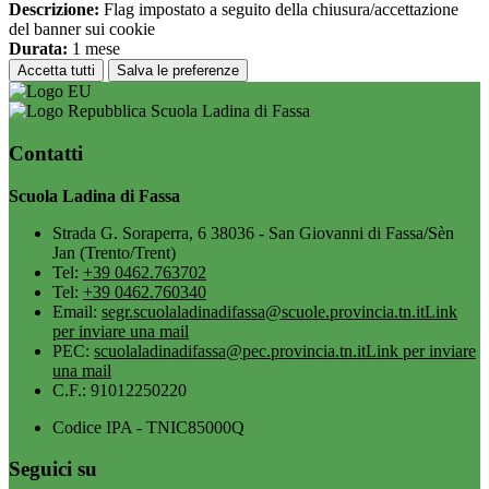
Descrizione:
Flag impostato a seguito della chiusura/accettazione
del banner sui cookie
Durata:
1 mese
Accetta tutti
Salva le preferenze
Scuola Ladina di Fassa
Contatti
Scuola Ladina di Fassa
Strada G. Soraperra, 6 38036 - San Giovanni di Fassa/Sèn
Jan (Trento/Trent)
Tel:
+39 0462.763702
Tel:
+39 0462.760340
Email:
segr.scuolaladinadifassa@scuole.provincia.tn.it
Link
per inviare una mail
PEC:
scuolaladinadifassa@pec.provincia.tn.it
Link per inviare
una mail
C.F.: 91012250220
Codice IPA - TNIC85000Q
Seguici su