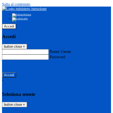
Salta al contenuto
Italiano
Ladin
Accedi
Accedi
button close
×
Nome Utente
Password
Password dimenticata?
-
Entra con SPID
Entra con CIE
Seleziona utente
button close
×