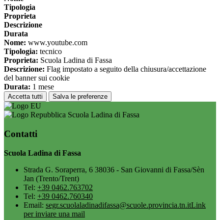
Tipologia
Proprieta
Descrizione
Durata
Nome:
www.youtube.com
Tipologia:
tecnico
Proprieta:
Scuola Ladina di Fassa
Descrizione:
Flag impostato a seguito della chiusura/accettazione
del banner sui cookie
Durata:
1 mese
Accetta tutti
Salva le preferenze
Scuola Ladina di Fassa
Contatti
Scuola Ladina di Fassa
Strada G. Soraperra, 6 38036 - San Giovanni di Fassa/Sèn
Jan (Trento/Trent)
Tel:
+39 0462.763702
Tel:
+39 0462.760340
Email:
segr.scuolaladinadifassa@scuole.provincia.tn.it
Link
per inviare una mail