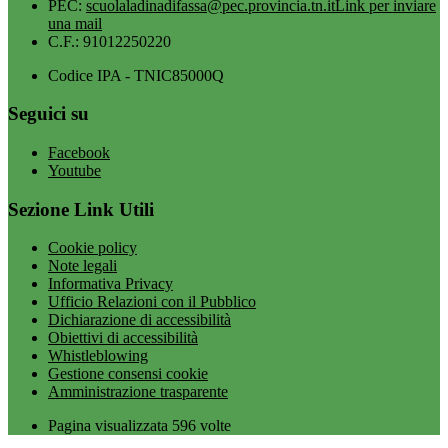
PEC:
scuolaladinadifassa@pec.provincia.tn.it
Link per inviare
una mail
C.F.: 91012250220
Codice IPA - TNIC85000Q
Seguici su
Facebook
Youtube
Sezione Link Utili
Cookie policy
Note legali
Informativa Privacy
Ufficio Relazioni con il Pubblico
Dichiarazione di accessibilità
Obiettivi di accessibilità
Whistleblowing
Gestione consensi cookie
Amministrazione trasparente
Pagina visualizzata
596
volte