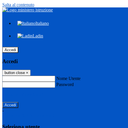
Salta al contenuto
Italiano
Ladin
Accedi
Accedi
button close
×
Nome Utente
Password
Password dimenticata?
-
Entra con SPID
Entra con CIE
Seleziona utente