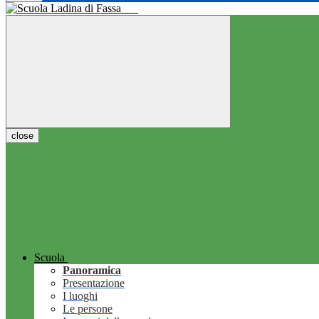
close
Scuola
Panoramica
Presentazione
I luoghi
Le persone