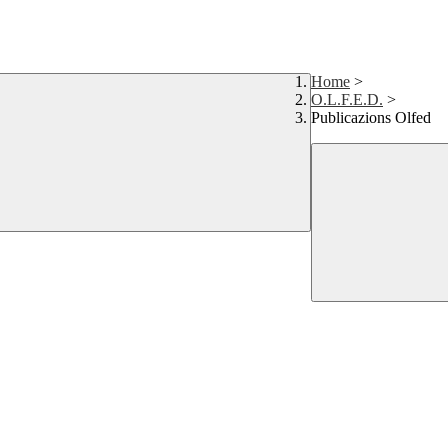
Home
>
O.L.F.E.D.
>
Publicazions Olfed