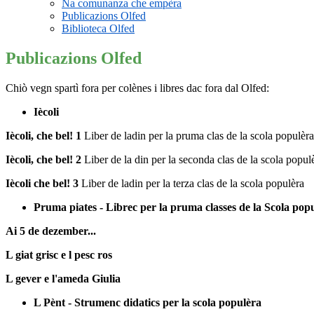
Na comunanza che empèra
Publicazions Olfed
Biblioteca Olfed
Publicazions Olfed
Chiò vegn spartì fora per colènes i libres dac fora dal Olfed:
Iècoli
Iècoli, che bel! 1
Liber de ladin per la pruma clas de la scola populèra
Iècoli, che bel! 2
Liber de la din per la seconda clas de la scola popul
Iècoli che bel! 3
Liber de ladin per la terza clas de la scola populèra
Pruma piates - Librec per la pruma classes de la Scola pop
Ai 5 de dezember...
L giat grisc e l pesc ros
L gever e l'ameda Giulia
L Pènt - Strumenc didatics per la scola populèra