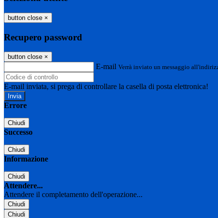
button close
×
Recupero password
button close
×
E-mail
Verrà inviato un messaggio all'indirizz
E-mail inviata, si prega di controllare la casella di posta elettronica!
Errore
Chiudi
Successo
Chiudi
Informazione
Chiudi
Attendere...
Attendere il completamento dell'operazione...
Chiudi
Chiudi