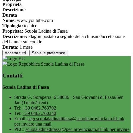
Proprieta
Descrizione
Durata
Nome:
www.youtube.com
Tipologia:
tecnico
Proprieta:
Scuola Ladina di Fassa
Descrizione:
Flag impostato a seguito della chiusura/accettazione
del banner sui cookie
Durata:
1 mese
Accetta tutti
Salva le preferenze
Scuola Ladina di Fassa
Contatti
Scuola Ladina di Fassa
Strada G. Soraperra, 6 38036 - San Giovanni di Fassa/Sèn
Jan (Trento/Trent)
Tel:
+39 0462.763702
Tel:
+39 0462.760340
Email:
segr.scuolaladinadifassa@scuole.provincia.tn.it
Link
per inviare una mail
PEC:
scuolaladinadifassa@pec.provincia.tn.it
Link per inviare