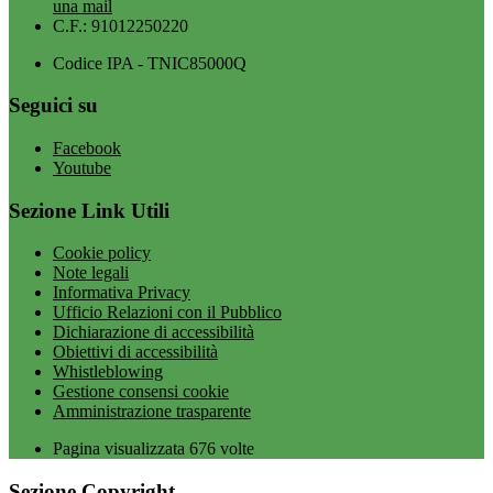
una mail
C.F.: 91012250220
Codice IPA - TNIC85000Q
Seguici su
Facebook
Youtube
Sezione Link Utili
Cookie policy
Note legali
Informativa Privacy
Ufficio Relazioni con il Pubblico
Dichiarazione di accessibilità
Obiettivi di accessibilità
Whistleblowing
Gestione consensi cookie
Amministrazione trasparente
Pagina visualizzata
676
volte
Sezione Copyright