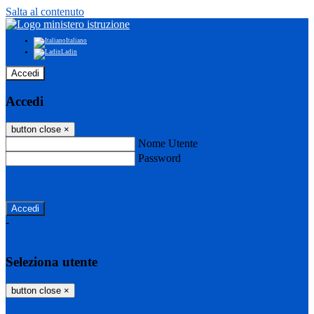
Salta al contenuto
Italiano
Ladin
Accedi
Accedi
button close
×
Nome Utente
Password
Password dimenticata?
-
Entra con SPID
Entra con CIE
Seleziona utente
button close
×