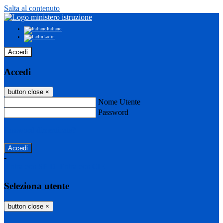
Salta al contenuto
Italiano
Ladin
Accedi
Accedi
button close
×
Nome Utente
Password
Password dimenticata?
-
Entra con SPID
Entra con CIE
Seleziona utente
button close
×