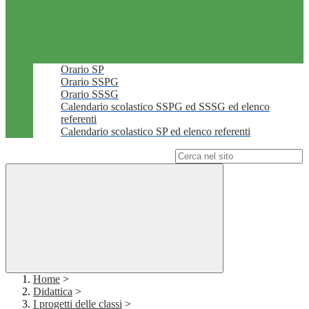
Orario SP
Orario SSPG
Orario SSSG
Calendario scolastico SSPG ed SSSG ed elenco
referenti
Calendario scolastico SP ed elenco referenti
Campo di ricerca per le pagine del sito
Home
>
Didattica
>
I progetti delle classi
>