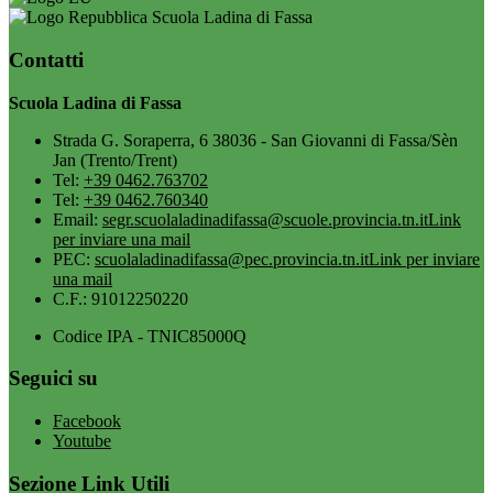
Scuola Ladina di Fassa
Contatti
Scuola Ladina di Fassa
Strada G. Soraperra, 6 38036 - San Giovanni di Fassa/Sèn
Jan (Trento/Trent)
Tel:
+39 0462.763702
Tel:
+39 0462.760340
Email:
segr.scuolaladinadifassa@scuole.provincia.tn.it
Link
per inviare una mail
PEC:
scuolaladinadifassa@pec.provincia.tn.it
Link per inviare
una mail
C.F.: 91012250220
Codice IPA - TNIC85000Q
Seguici su
Facebook
Youtube
Sezione Link Utili