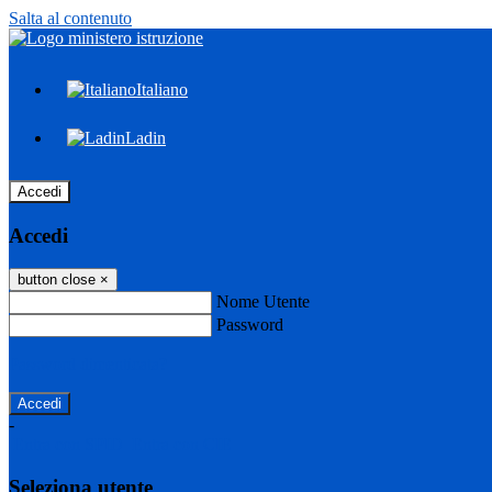
Salta al contenuto
Italiano
Ladin
Accedi
Accedi
button close
×
Nome Utente
Password
Password dimenticata?
-
Entra con SPID
Entra con CIE
Seleziona utente