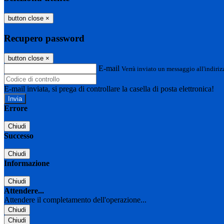
button close
×
Recupero password
button close
×
E-mail
Verrà inviato un messaggio all'indirizz
E-mail inviata, si prega di controllare la casella di posta elettronica!
Errore
Chiudi
Successo
Chiudi
Informazione
Chiudi
Attendere...
Attendere il completamento dell'operazione...
Chiudi
Chiudi