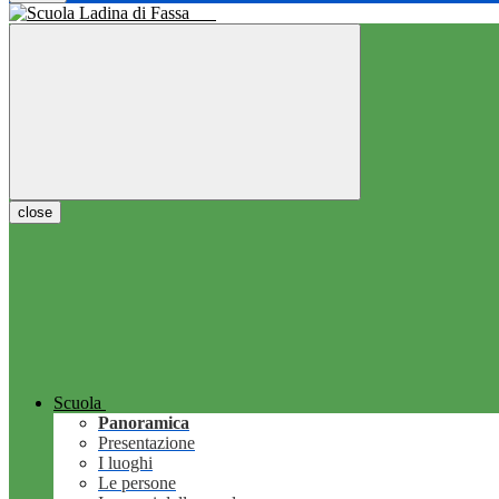
close
Scuola
Panoramica
Presentazione
I luoghi
Le persone