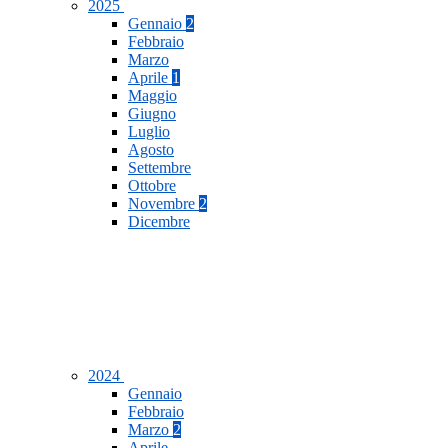
2025
Gennaio
2
Febbraio
Marzo
Aprile
1
Maggio
Giugno
Luglio
Agosto
Settembre
Ottobre
Novembre
2
Dicembre
2024
Gennaio
Febbraio
Marzo
2
Aprile