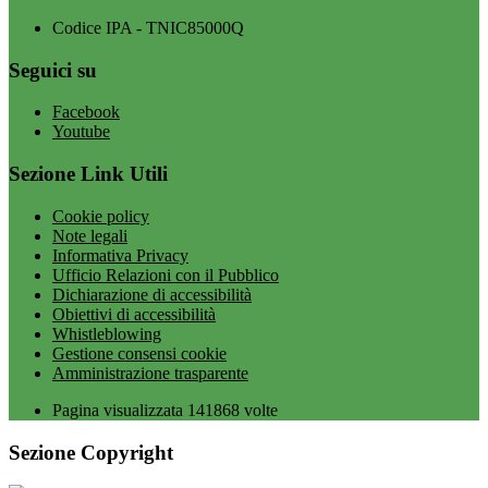
Codice IPA - TNIC85000Q
Seguici su
Facebook
Youtube
Sezione Link Utili
Cookie policy
Note legali
Informativa Privacy
Ufficio Relazioni con il Pubblico
Dichiarazione di accessibilità
Obiettivi di accessibilità
Whistleblowing
Gestione consensi cookie
Amministrazione trasparente
Pagina visualizzata
141868
volte
Sezione Copyright