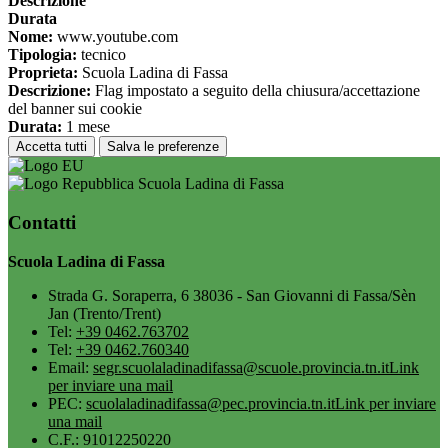
Descrizione
Durata
Nome:
www.youtube.com
Tipologia:
tecnico
Proprieta:
Scuola Ladina di Fassa
Descrizione:
Flag impostato a seguito della chiusura/accettazione
del banner sui cookie
Durata:
1 mese
Accetta tutti
Salva le preferenze
Scuola Ladina di Fassa
Contatti
Scuola Ladina di Fassa
Strada G. Soraperra, 6 38036 - San Giovanni di Fassa/Sèn
Jan (Trento/Trent)
Tel:
+39 0462.763702
Tel:
+39 0462.760340
Email:
segr.scuolaladinadifassa@scuole.provincia.tn.it
Link
per inviare una mail
PEC:
scuolaladinadifassa@pec.provincia.tn.it
Link per inviare
una mail
C.F.: 91012250220