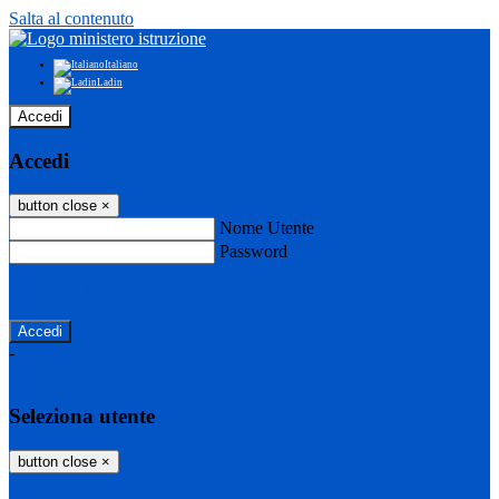
Salta al contenuto
Italiano
Ladin
Accedi
Accedi
button close
×
Nome Utente
Password
Password dimenticata?
-
Entra con SPID
Entra con CIE
Seleziona utente
button close
×