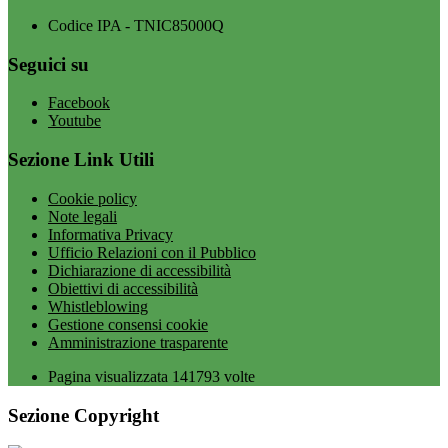
Codice IPA - TNIC85000Q
Seguici su
Facebook
Youtube
Sezione Link Utili
Cookie policy
Note legali
Informativa Privacy
Ufficio Relazioni con il Pubblico
Dichiarazione di accessibilità
Obiettivi di accessibilità
Whistleblowing
Gestione consensi cookie
Amministrazione trasparente
Pagina visualizzata
141793
volte
Sezione Copyright