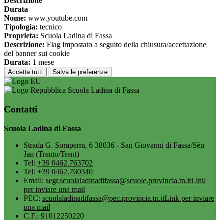
Descrizione
Durata
Nome:
www.youtube.com
Tipologia:
tecnico
Proprieta:
Scuola Ladina di Fassa
Descrizione:
Flag impostato a seguito della chiusura/accettazione
del banner sui cookie
Durata:
1 mese
Accetta tutti
Salva le preferenze
Scuola Ladina di Fassa
Contatti
Scuola Ladina di Fassa
Strada G. Soraperra, 6 38036 - San Giovanni di Fassa/Sèn
Jan (Trento/Trent)
Tel:
+39 0462.763702
Tel:
+39 0462.760340
Email:
segr.scuolaladinadifassa@scuole.provincia.tn.it
Link
per inviare una mail
PEC:
scuolaladinadifassa@pec.provincia.tn.it
Link per inviare
una mail
C.F.: 91012250220