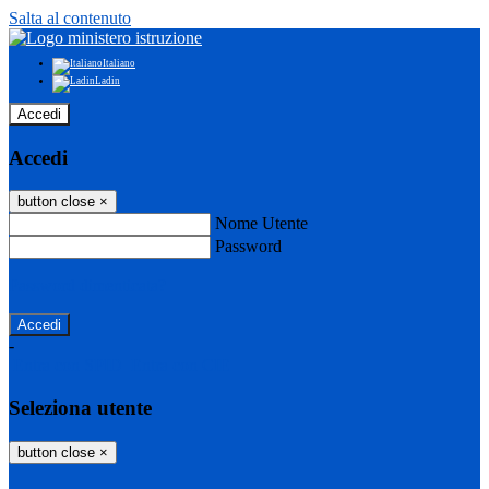
Salta al contenuto
Italiano
Ladin
Accedi
Accedi
button close
×
Nome Utente
Password
Password dimenticata?
-
Entra con SPID
Entra con CIE
Seleziona utente
button close
×