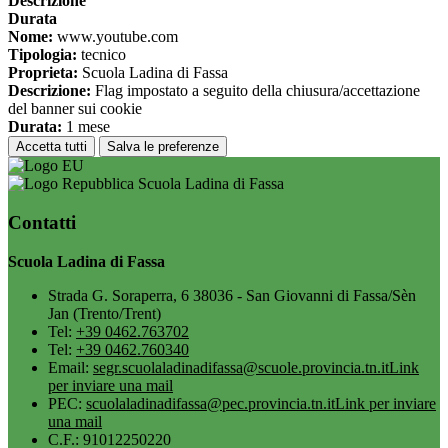
Descrizione
Durata
Nome:
www.youtube.com
Tipologia:
tecnico
Proprieta:
Scuola Ladina di Fassa
Descrizione:
Flag impostato a seguito della chiusura/accettazione
del banner sui cookie
Durata:
1 mese
Accetta tutti
Salva le preferenze
Scuola Ladina di Fassa
Contatti
Scuola Ladina di Fassa
Strada G. Soraperra, 6 38036 - San Giovanni di Fassa/Sèn
Jan (Trento/Trent)
Tel:
+39 0462.763702
Tel:
+39 0462.760340
Email:
segr.scuolaladinadifassa@scuole.provincia.tn.it
Link
per inviare una mail
PEC:
scuolaladinadifassa@pec.provincia.tn.it
Link per inviare
una mail
C.F.: 91012250220