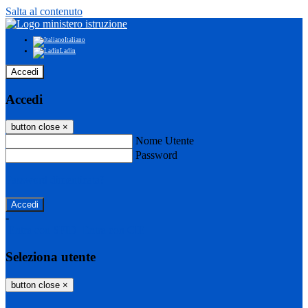
Salta al contenuto
Italiano
Ladin
Accedi
Accedi
button close
×
Nome Utente
Password
Password dimenticata?
-
Entra con SPID
Entra con CIE
Seleziona utente
button close
×