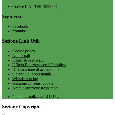
Codice IPA - TNIC85000Q
Seguici su
Facebook
Youtube
Sezione Link Utili
Cookie policy
Note legali
Informativa Privacy
Ufficio Relazioni con il Pubblico
Dichiarazione di accessibilità
Obiettivi di accessibilità
Whistleblowing
Gestione consensi cookie
Amministrazione trasparente
Pagina visualizzata
141816
volte
Sezione Copyright